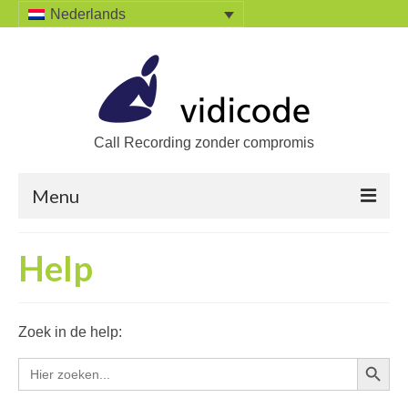
Nederlands
Call Recording zonder compromis
Menu
Home
Help
Oplossingen
Zoek een oplossing
Zoek in de help:
Producten
Zoekkn
Zoek
naar:
Call Recorders