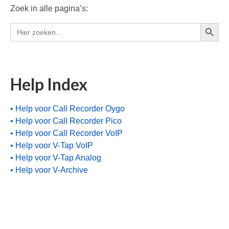
Zoek in alle pagina’s:
Call Recorder Apresa
Zoekkn
Zoek
Call Recorder Oygo
naar:
(softphones/headsets)
V-Tap VoIP
Help Index
V-Tap Analog 2
V-Mic Audio Recorder
• Help voor Call Recorder Oygo
• Help voor Call Recorder Pico
Call Recorder Pico
• Help voor Call Recorder VoIP
• Help voor V-Tap VoIP
Call Recorder ISDN PRI
• Help voor V-Tap Analog
V-Archive (archiverings software)
• Help voor V-Archive
Waar te koop
Nederland