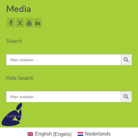
Contactgegevens
Media
Search
Zoekkn
Zoek
naar:
Help Search
Zoekkn
Zoek
naar:
© 2026 Vidicode
English
(
Engels
)
Nederlands