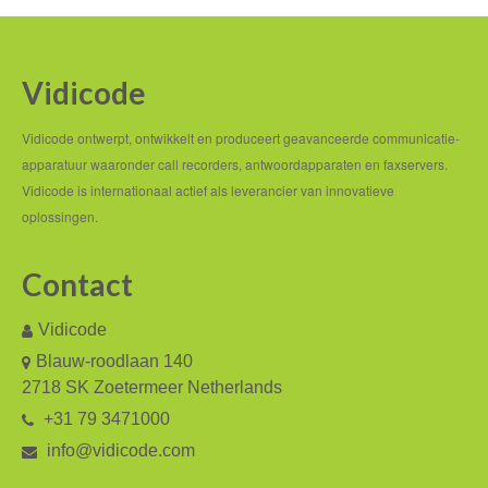
België
Andere landen
Vidicode
Service en Support
Vidicode ontwerpt, ontwikkelt en produceert geavanceerde communicatie-
Help
apparatuur waaronder call recorders, antwoordapparaten en faxservers.
Software
Vidicode is internationaal actief als leverancier van innovatieve
oplossingen.
Firmware
Contact
Handleidingen
Offerte aanvragen
Vidicode
Blauw-roodlaan 140
Supportformulier
2718 SK Zoetermeer Netherlands
Over ons
+31 79 3471000
info@vidicode.com
Algemene voorwaarden