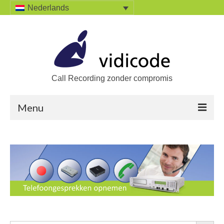
Nederlands
Call Recording zonder compromis
Menu
Home
Oplossingen
Zoek een oplossing
Producten
Call Recorders
Zoekkn