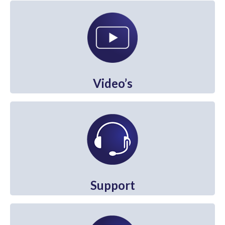
België
Andere landen
Service en Support
Help
Video’s
Software
Firmware
Handleidingen
Offerte aanvragen
Supportformulier
Support
Over ons
Algemene voorwaarden