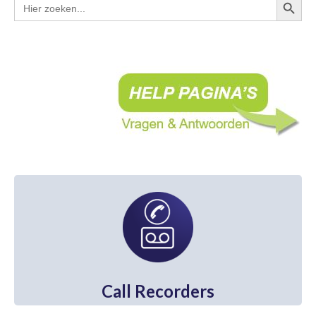
Zoek
naar:
Call Recorder Apresa
Call Recorder Oygo
(softphones/headsets)
V-Tap VoIP
V-Tap Analog 2
V-Mic Audio Recorder
Call Recorder Pico
Call Recorder ISDN PRI
V-Archive (archiverings software)
Waar te koop
Call Recorders
Nederland