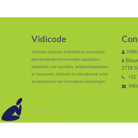
Vidicode
Con
Vidicode ontwerpt, ontwikkelt en produceert
Vidi
geavanceerde communicatie-apparatuur
Blauw
waaronder call recorders, antwoordapparaten
2718 S
en faxservers. Vidicode is internationaal actief
+31 
als leverancier van innovatieve oplossingen.
info
© 2026 Vidicode