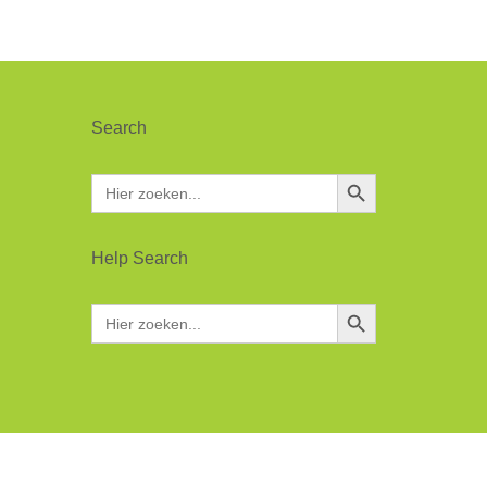
Search
Zoekknop
Zoek
naar:
Help Search
Zoekknop
Zoek
naar: