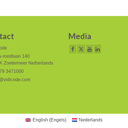
tact
Media
code
-roodlaan 140
K Zoetermeer Netherlands
79 3471000
@vidicode.com
English
(
Engels
)
Nederlands