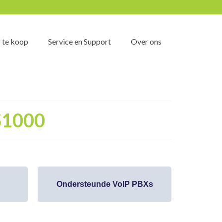
 te koop
Service en Support
Over ons
S1000
Ondersteunde VoIP PBXs