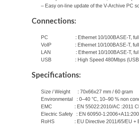
– Easy on-line update of the V-Archive PC s
Connections:
PC : Ethernet 10/100BASE-T, full d
VoIP : Ethernet 10/100BASE-T, full d
LAN : Ethernet 10/100BASE-T, full d
USB : High Speed 480Mbps (USB-B), 
Specifications:
Size / Weight : 70x66x27 mm / 60 gram
Environmental : 0–40 °C, 10–90 % non con
EMC : EN 55022:2010/AC :2011 Clas
Electric Safety : EN 60950-1:2006+A11:2
RoHS : EU Directive 2011/65/EU + E