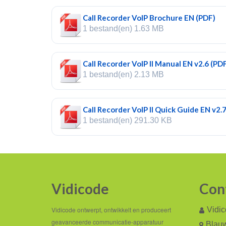
Call Recorder VoIP Brochure EN (PDF)
1 bestand(en)
1.63 MB
Call Recorder VoIP II Manual EN v2.6 (PD
1 bestand(en)
2.13 MB
Call Recorder VoIP II Quick Guide EN v2.
1 bestand(en)
291.30 KB
Vidicode
Con
Vidicode ontwerpt, ontwikkelt en produceert
Vidi
geavanceerde communicatie-apparatuur
Blauw