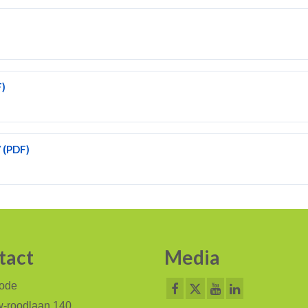
F)
7 (PDF)
tact
Media
code
-roodlaan 140