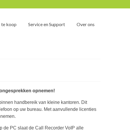
 te koop
Service en Support
Over ons
foongesprekken opnemen!
binnen handbereik van kleine kantoren. Dit
efoon op uw bureau. Met aanvullende licenties
opnemen.
p de PC slaat de Call Recorder VoIP alle