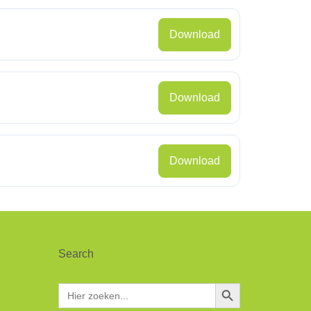
Download
Download
Download
Search
Zoekknop
Zoek
naar: