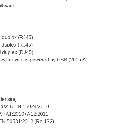
oftware
uplex (RJ45)
uplex (RJ45)
uplex (RJ45)
device is powered by USB (200mA)
densing
s B EN 55024:2010
009+A1:2010+A12:2011
N 50581:2012 (RoHS2)