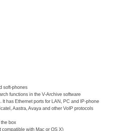
d soft-phones
ch functions in the V-Archive software
on. It has Ethernet ports for LAN, PC and IP-phone
lcatel, Aastra, Avaya and other VoIP protocols
n the box
t compatible with Mac or OS X)