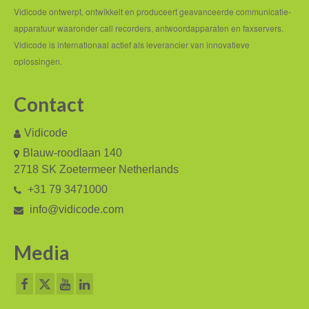
Vidicode ontwerpt, ontwikkelt en produceert geavanceerde communicatie-
Andere landen
apparatuur waaronder call recorders, antwoordapparaten en faxservers.
Service en Support
Vidicode is internationaal actief als leverancier van innovatieve
oplossingen.
Help
Contact
Software
Firmware
Vidicode
Blauw-roodlaan 140
Handleidingen
2718 SK Zoetermeer Netherlands
Offerte aanvragen
+31 79 3471000
info@vidicode.com
Supportformulier
Over ons
Media
Algemene voorwaarden
Contactgegevens