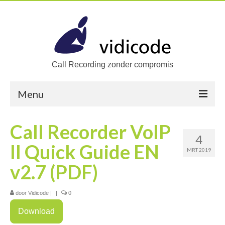
Call Recording zonder compromis
Menu
Home
Call Recorder VoIP
4
Oplossingen
II Quick Guide EN
MRT 2019
Zoek een oplossing
v2.7 (PDF)
Producten
door
Vidicode
|
|
0
Call Recorders
Download
Call Recorder Apresa