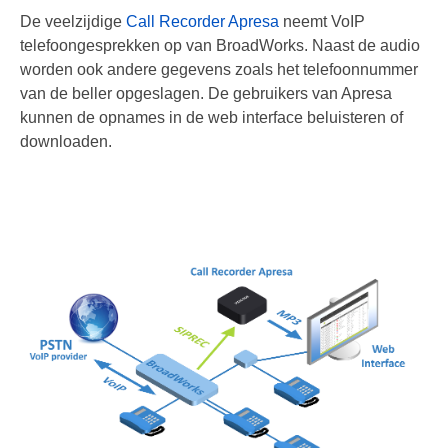
België
De veelzijdige
Call Recorder Apresa
neemt VoIP
telefoongesprekken op van BroadWorks. Naast de audio
Andere landen
worden ook andere gegevens zoals het telefoonnummer
Service en Support
van de beller opgeslagen. De gebruikers van Apresa
kunnen de opnames in de web interface beluisteren of
Help
downloaden.
Software
Firmware
Handleidingen
Offerte aanvragen
Supportformulier
Over ons
Algemene voorwaarden