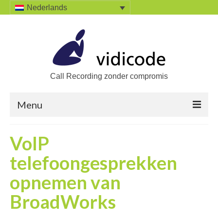
Nederlands
Call Recording zonder compromis
Menu
Home
VoIP
Oplossingen
telefoongesprekken
Zoek een oplossing
opnemen van
Producten
BroadWorks
Call Recorders