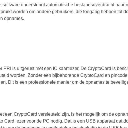
 software ondersteunt automatische bestandsoverdracht naar 
bruikt worden om andere gebruikers, die toegang hebben tot de
an opnames.
 PRI is uitgerust met een IC kaartlezer. De CryptoCard is bes
teld worden. Zonder een bijbehorende CryptoCard en pincode
en. Dit is een professionele manier om de opnames te beveilig
met een CryptoCard versleuteld zijn, is het mogelijk om de op
to Card lezer voor de PC nodig. Dat is een USB apparaat dat do
t is om de opnames te versleutelen en steek die in de USB kaa