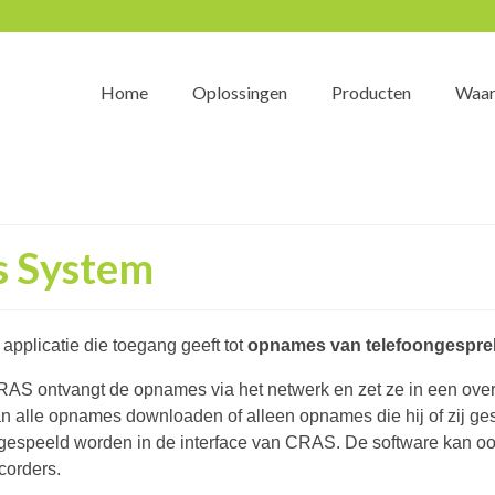
Home
Oplossingen
Producten
Waar
s System
pplicatie die toegang geeft tot
opnames van telefoongespr
AS ontvangt de opnames via het netwerk en zet ze in een ove
n alle opnames downloaden of alleen opnames die hij of zij g
gespeeld worden in de interface van CRAS. De software kan oo
corders.