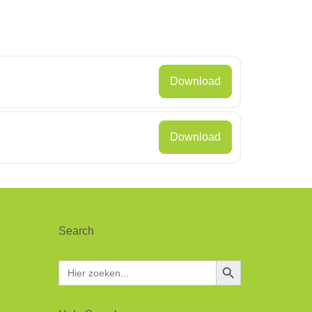
Download
Download
Search
Zoekknop
Zoek
naar: