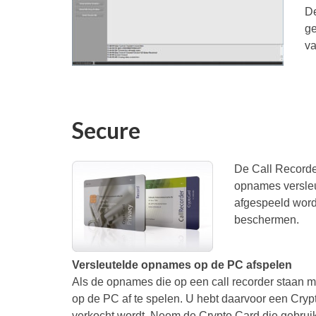
De
ge
v
Secure
De Call Recorder
opnames versleu
afgespeeld word
beschermen.
Versleutelde opnames op de PC afspelen
Als de opnames die op een call recorder staan 
op de PC af te spelen. U hebt daarvoor een Cryp
verkocht wordt. Neem de Crypto Card die gebruik