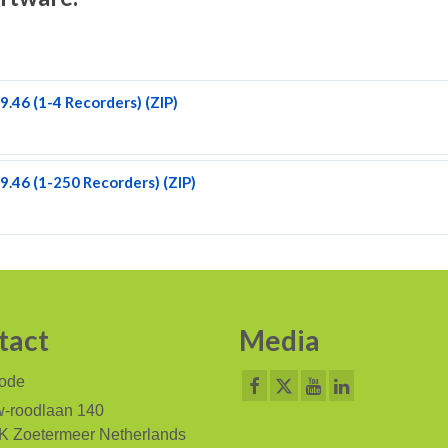
.46 (1-4 Recorders) (ZIP)
9.46 (1-250 Recorders) (ZIP)
tact
Media
code
-roodlaan 140
K Zoetermeer Netherlands