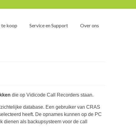
 te koop
Service en Support
Over ons
ekken
die op Vidicode Call Recorders staan.
rzichtelijke database. Een gebruiker van CRAS
eselecteerd heeft. De opnames kunnen op de PC
k dienen als backupsysteem voor de call