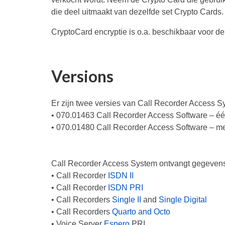
die deel uitmaakt van dezelfde set Crypto Card
CryptoCard encryptie is o.a. beschikbaar voor de
Versions
Er zijn twee versies van Call Recorder Access 
• 070.01463 Call Recorder Access Software – éé
• 070.01480 Call Recorder Access Software – m
Call Recorder Access System ontvangt gegevens
• Call Recorder
ISDN II
• Call Recorder
ISDN PRI
• Call Recorders
Single II
and
Single Digital
• Call Recorders
Quarto and Octo
• Voice Server
Espero
PRI