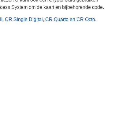
ccess System om de kaart en bijbehorende code.
II
,
CR Single Digital
,
CR Quarto en CR Octo
.