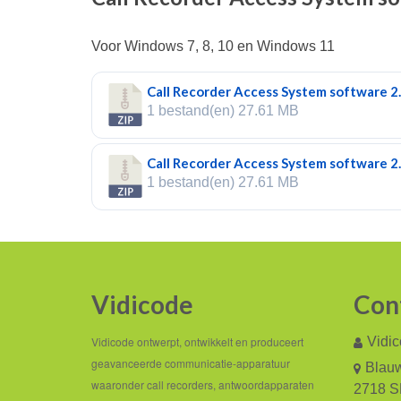
Voor Windows 7, 8, 10 en Windows 11
Call Recorder Access System software 2.9
1 bestand(en)
27.61 MB
Call Recorder Access System software 2.
1 bestand(en)
27.61 MB
Vidicode
Con
Vidicode ontwerpt, ontwikkelt en produceert
Vidi
geavanceerde communicatie-apparatuur
Blauw
waaronder call recorders, antwoordapparaten
2718 S