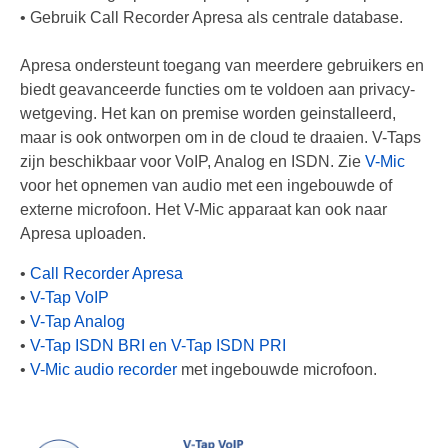
België
• Gebruik Call Recorder Apresa als centrale database.
Andere landen
Apresa ondersteunt toegang van meerdere gebruikers en
Service en Support
biedt geavanceerde functies om te voldoen aan privacy-
wetgeving. Het kan on premise worden geinstalleerd,
Help
maar is ook ontworpen om in de cloud te draaien. V-Taps
zijn beschikbaar voor VoIP, Analog en ISDN. Zie
V-Mic
Software
voor het opnemen van audio met een ingebouwde of
externe microfoon. Het V-Mic apparaat kan ook naar
Firmware
Apresa uploaden.
Handleidingen
•
Call Recorder Apresa
Offerte aanvragen
•
V-Tap VoIP
•
V-Tap Analog
Supportformulier
•
V-Tap ISDN BRI en V-Tap ISDN PRI
•
V-Mic audio recorder
met ingebouwde microfoon.
Over ons
Algemene voorwaarden