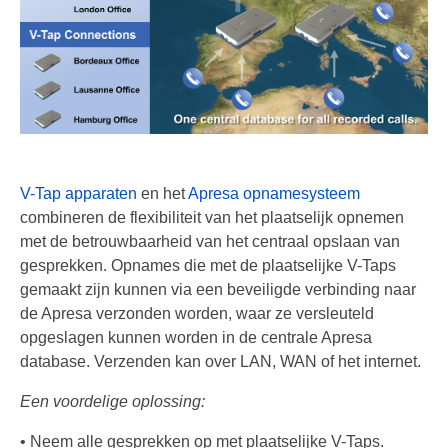
Call Recorder Apresa
Call Recorder Oygo
(softphones/headsets)
V-Tap VoIP
V-Tap Analog 2
V-Tap apparaten
en het
Apresa opnamesysteem
V-Mic Audio Recorder
combineren de flexibiliteit van het plaatselijk opnemen
met de betrouwbaarheid van het centraal opslaan van
Call Recorder Pico
gesprekken. Opnames die met de plaatselijke V-Taps
gemaakt zijn kunnen via een beveiligde verbinding naar
Call Recorder ISDN PRI
de Apresa verzonden worden, waar ze versleuteld
V-Archive (archiverings software)
opgeslagen kunnen worden in de centrale Apresa
database. Verzenden kan over LAN, WAN of het internet.
Waar te koop
Een voordelige oplossing:
Nederland
• Neem alle gesprekken op met plaatselijke V-Taps.