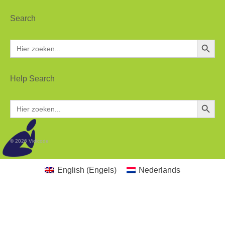
Search
Zoekkn
Zoek
naar:
Help Search
Zoekkn
Zoek
naar:
© 2026 Vidicode
English
(
Engels
)
Nederlands