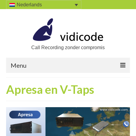
Nederlands
Call Recording zonder compromis
Menu
Home
Apresa en V-Taps
Oplossingen
Zoek een oplossing
Producten
Call Recorders