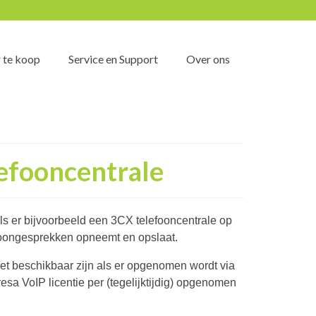
 te koop
Service en Support
Over ons
efooncentrale
Als er bijvoorbeeld een 3CX telefooncentrale op
foongesprekken opneemt en opslaat.
iet beschikbaar zijn als er opgenomen wordt via
resa VoIP licentie per (tegelijktijdig) opgenomen