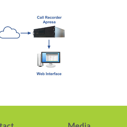
tact
Media