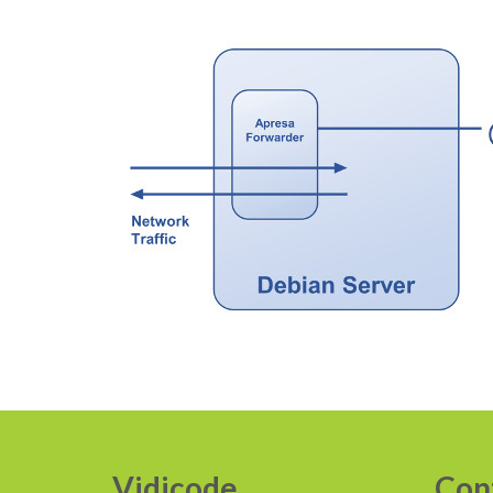
Vidicode
Con