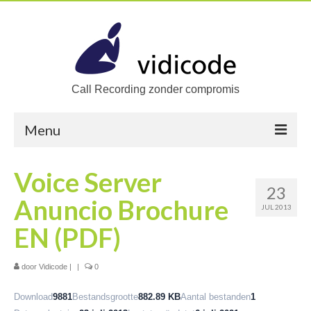
Call Recording zonder compromis
Menu
Home
Voice Server
23
Oplossingen
Anuncio Brochure
JUL 2013
Zoek een oplossing
EN (PDF)
Producten
door
Vidicode
|
|
0
Call Recorders
Download
9881
Bestandsgrootte
882.89 KB
Aantal bestanden
1
Call Recorder Apresa