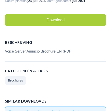
Datum plaatsing
23 juli 2013
Laatst geüpdatet
6 juli 2021
Call Recorder Oygo
(softphones/headsets)
Download
V-Tap VoIP
V-Tap Analog 2
BESCHRIJVING
V-Mic Audio Recorder
Voice Server Anuncio Brochure EN (PDF)
Call Recorder Pico
Call Recorder ISDN PRI
CATEGORIEËN & TAGS
V-Archive (archiverings software)
Brochures
Waar te koop
Nederland
SIMILAR DOWNLOADS
België