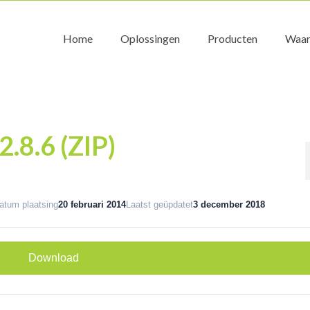
Home
Oplossingen
Producten
Waar
.8.6 (ZIP)
atum plaatsing
20 februari 2014
Laatst geüpdatet
3 december 2018
Download