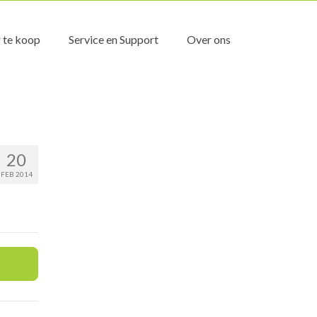
 te koop
Service en Support
Over ons
20
FEB 2014