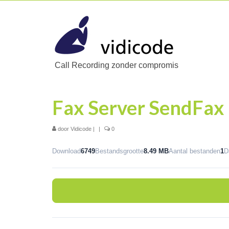
Call Recording zonder compromis
Fax Server SendFax 2
door
Vidicode
|
|
0
Download
6749
Bestandsgrootte
8.49 MB
Aantal bestanden
1
D