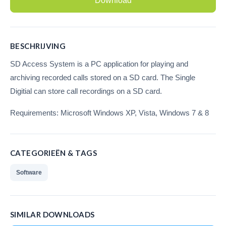
Download
Call Recorder Oygo
(softphones/headsets)
BESCHRIJVING
V-Tap VoIP
SD Access System is a PC application for playing and
V-Tap Analog 2
archiving recorded calls stored on a SD card. The Single
Digitial can store call recordings on a SD card.
V-Mic Audio Recorder
Call Recorder Pico
Requirements: Microsoft Windows XP, Vista, Windows 7 & 8
Call Recorder ISDN PRI
CATEGORIEËN & TAGS
V-Archive (archiverings software)
Software
Waar te koop
Nederland
SIMILAR DOWNLOADS
België