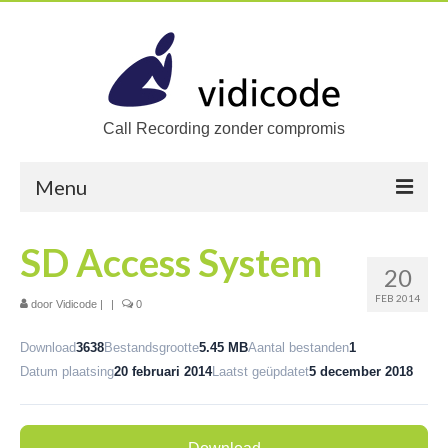
Call Recording zonder compromis
Menu
Home
SD Access System
20
Oplossingen
FEB 2014
door
Vidicode
|
|
0
Zoek een oplossing
Download
3638
Bestandsgrootte
5.45 MB
Aantal bestanden
1
Producten
Datum plaatsing
20 februari 2014
Laatst geüpdatet
5 december 2018
Call Recorders
Call Recorder Apresa