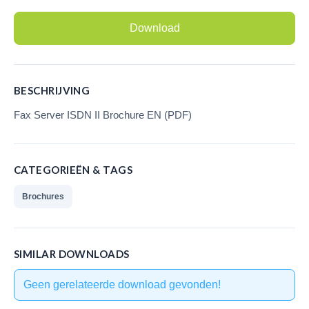
Call Recorder Oygo
Download
(softphones/headsets)
V-Tap VoIP
BESCHRIJVING
V-Tap Analog 2
Fax Server ISDN II Brochure EN (PDF)
V-Mic Audio Recorder
Call Recorder Pico
CATEGORIEËN & TAGS
Call Recorder ISDN PRI
Brochures
V-Archive (archiverings software)
Waar te koop
SIMILAR DOWNLOADS
Nederland
Geen gerelateerde download gevonden!
België