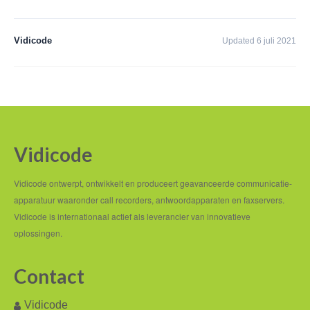
Andere landen
Vidicode
Service en Support
Updated 6 juli 2021
Help
Software
Firmware
Vidicode
Handleidingen
Vidicode ontwerpt, ontwikkelt en produceert geavanceerde communicatie-
Offerte aanvragen
apparatuur waaronder call recorders, antwoordapparaten en faxservers.
Supportformulier
Vidicode is internationaal actief als leverancier van innovatieve
oplossingen.
Over ons
Algemene voorwaarden
Contact
Contactgegevens
Vidicode