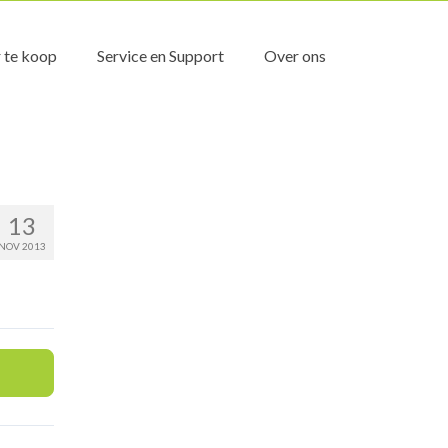
 te koop
Service en Support
Over ons
13
NOV 2013