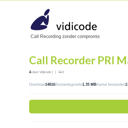
Call Recording zonder compromis
Call Recorder PRI M
door
Vidicode
|
|
0
Download
14816
Bestandsgrootte
1.35 MB
Aantal bestanden
1