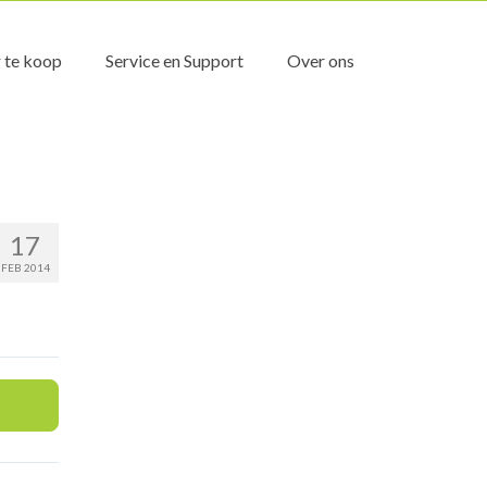
 te koop
Service en Support
Over ons
17
FEB 2014