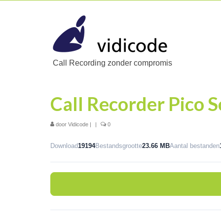
Call Recording zonder compromis
Call Recorder Pico S
door
Vidicode
|
|
0
Download
19194
Bestandsgrootte
23.66 MB
Aantal bestanden