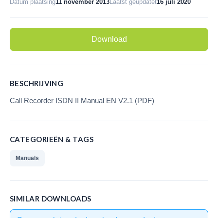
Datum plaatsing
11 november 2013
Laatst geüpdatet
16 juli 2020
Call Recorder Oygo
(softphones/headsets)
Download
V-Tap VoIP
V-Tap Analog 2
BESCHRIJVING
V-Mic Audio Recorder
Call Recorder ISDN II Manual EN V2.1 (PDF)
Call Recorder Pico
Call Recorder ISDN PRI
CATEGORIEËN & TAGS
V-Archive (archiverings software)
Manuals
Waar te koop
Nederland
SIMILAR DOWNLOADS
België