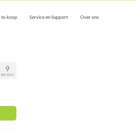
 te koop
Service en Support
Over ons
9
SEP 2021