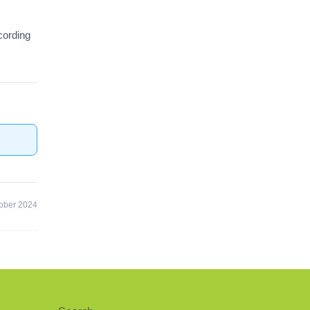
cording
ober 2024