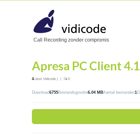
Call Recording zonder compromis
Apresa PC Client 4.1
door
Vidicode
|
|
0
Download
6755
Bestandsgrootte
6.04 MB
Aantal bestanden
1
D